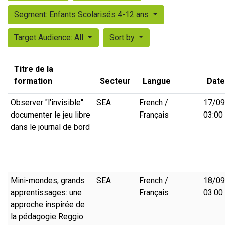
Segment: Enfants Scolarisés 4-12 ans
Target Audience: All
Sort by
Titre de la
formation
Secteur
Langue
Date
Observer "l'invisible":
SEA
French /
17/09
documenter le jeu libre
Français
03:00
dans le journal de bord
Mini-mondes, grands
SEA
French /
18/09
apprentissages: une
Français
03:00
approche inspirée de
la pédagogie Reggio