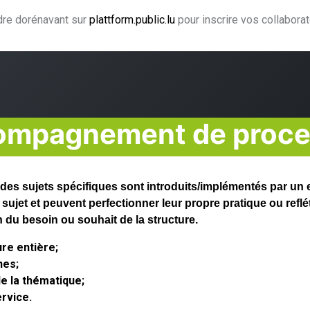
ndre dorénavant sur
plattform.public.lu
pour inscrire vos collabora
ning
Coaching
Accompagnement
Agence CJF
H
ompagnement de proce
s sujets spécifiques sont introduits/implémentés par un ex
le sujet et peuvent perfectionner leur propre pratique ou ref
n du besoin ou souhait de la structure.
ure entière;
nnes;
e la thématique;
ervice.