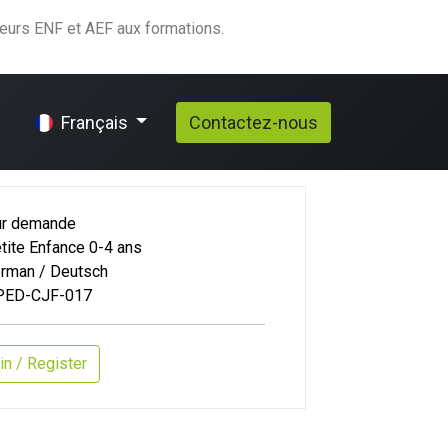
teurs ENF et AEF aux formations.
elp
Contactez-nous
Français
ur demande
tite Enfance 0-4 ans
rman / Deutsch
PED-CJF-017
in / Register