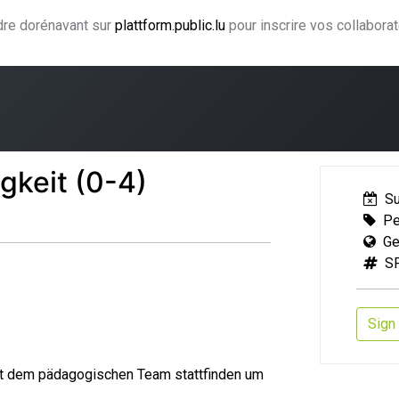
ndre dorénavant sur
plattform.public.lu
pour inscrire vos collabora
ning
Coaching
Accompagnement
Agence CJF
H
gkeit (0-4)
S
Pe
Ge
S
Sign 
mit dem pädagogischen Team stattfinden um