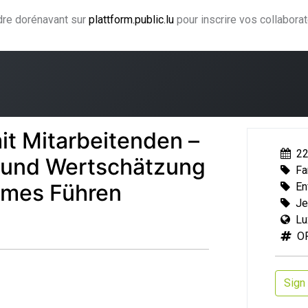
ndre dorénavant sur
plattform.public.lu
pour inscrire vos collabora
ning
Coaching
Accompagnement
Agence CJF
H
t Mitarbeitenden –
22
 und Wertschätzung
Fa
sames Führen
En
Je
Lu
O
Sign 