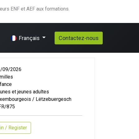
teurs ENF et AEF aux formations.
elp
Contactez-nous
Français
/09/2026
milles
fance
unes et jeunes adultes
xembourgeois / Lëtzebuergesch
FR/875
in / Register