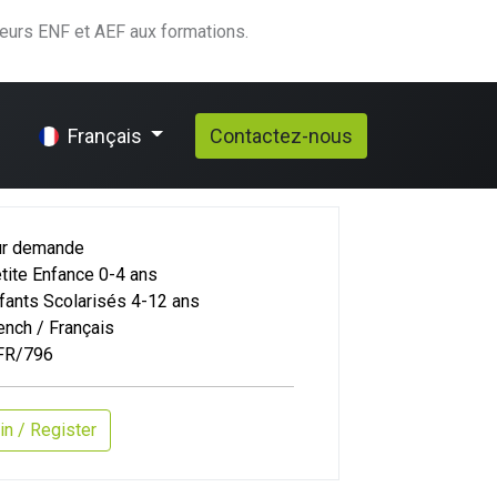
teurs ENF et AEF aux formations.
elp
Contactez-nous
Français
ur demande
tite Enfance 0-4 ans
fants Scolarisés 4-12 ans
ench / Français
FR/796
in / Register