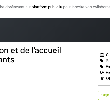
ndre dorénavant sur
plattform.public.lu
pour inscrire vos collabora
ning
Coaching
Accompagnement
Agence CJF
H
on et de l’accueil
S
ants
Pe
En
Fr
O
Sign 