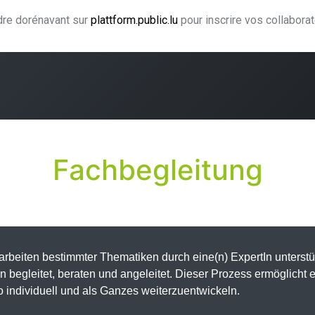
ndre dorénavant sur
plattform.public.lu
pour inscrire vos collabora
ning
Coaching
Accompagnement
Agence CJF
H
Fachbegleitung
rbeiten bestimmter Thematiken durch eine(n) ExpertIn unterstüt
 begleitet, beraten und angeleitet. Dieser Prozess ermöglicht 
 individuell und als Ganzes weiterzuentwickeln.