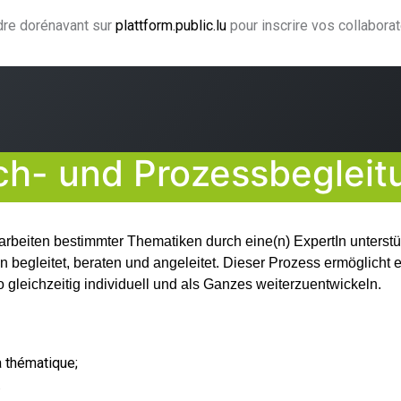
ndre dorénavant sur
plattform.public.lu
pour inscrire vos collabora
arning
Coaching und Supervision
Fachbegleitung
ch- und Prozessbegleit
rbeiten bestimmter Thematiken durch eine(n) ExpertIn unterstüt
 begleitet, beraten und angeleitet. Dieser Prozess ermöglicht 
 gleichzeitig individuell und als Ganzes weiterzuentwickeln.
a thématique;
.