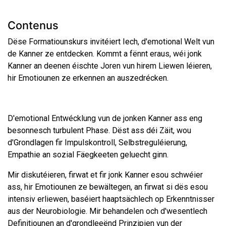
Contenus
Dëse Formatiounskurs invitéiert Iech, d'emotional Welt vun
de Kanner ze entdecken. Kommt a fënnt eraus, wéi jonk
Kanner an deenen éischte Joren vun hirem Liewen léieren,
hir Emotiounen ze erkennen an auszedrécken.
D'emotional Entwécklung vun de jonken Kanner ass eng
besonnesch turbulent Phase. Dëst ass déi Zäit, wou
d'Grondlagen fir Impulskontroll, Selbstreguléierung,
Empathie an sozial Fäegkeeten geluecht ginn.
Mir diskutéieren, firwat et fir jonk Kanner esou schwéier
ass, hir Emotiounen ze bewältegen, an firwat si dës esou
intensiv erliewen, baséiert haaptsächlech op Erkenntnisser
aus der Neurobiologie. Mir behandelen och d'wesentlech
Definitiounen an d'grondleeënd Prinzipien vun der