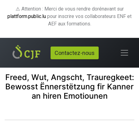
⚠️ Attention : Merci de vous rendre dorénavant sur
plattform.public.lu
pour inscrire vos collaborateurs ENF et
AEF aux formations.
Contactez-nous
Freed, Wut, Angscht, Trauregkeet:
Bewosst Ënnerstëtzung fir Kanner
an hiren Emotiounen