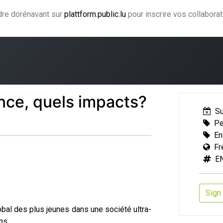
ndre dorénavant sur
plattform.public.lu
pour inscrire vos collabora
ning
Coaching
Accompagnement
Agence CJF
H
ance, quels impacts?
S
Pe
En
Fr
E
Sign 
obal des plus jeunes dans une société ultra-
ns.