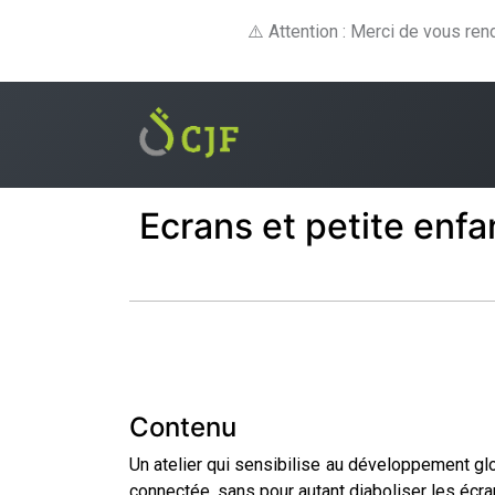
⚠️ Attention : Merci de vous re
Formations
E-lear
Ecrans et petite enf
Contenu
Un atelier qui sensibilise au développement gl
connectée, sans pour autant diaboliser les écra