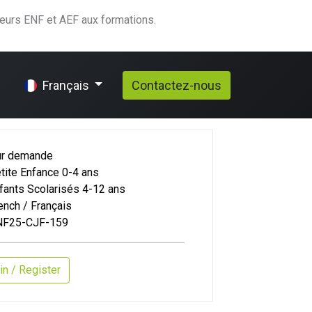
teurs ENF et AEF aux formations.
elp
Contactez-nous
Français
ur demande
tite Enfance 0-4 ans
fants Scolarisés 4-12 ans
ench / Français
NF25-CJF-159
in / Register