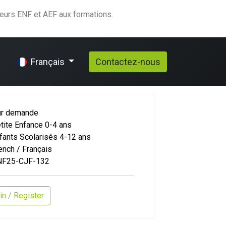
teurs ENF et AEF aux formations.
elp
Contactez-nous
Français
ur demande
tite Enfance 0-4 ans
fants Scolarisés 4-12 ans
ench / Français
NF25-CJF-132
in / Register