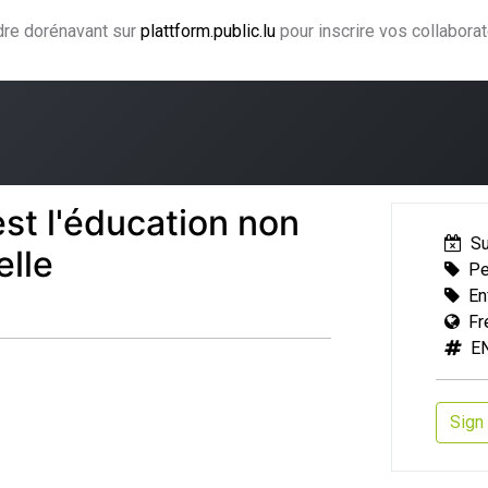
ndre dorénavant sur
plattform.public.lu
pour inscrire vos collabora
ning
Coaching
Accompagnement
Agence CJF
H
st l'éducation non
S
elle
Pe
En
Fr
E
Sign 