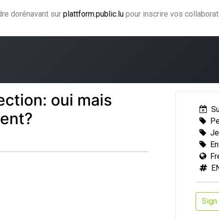
ndre dorénavant sur
plattform.public.lu
pour inscrire vos collabora
ning
Coaching
Accompagnement
Agence CJF
H
ection: oui mais
S
ent?
Pe
Je
En
Fr
E
Sign 