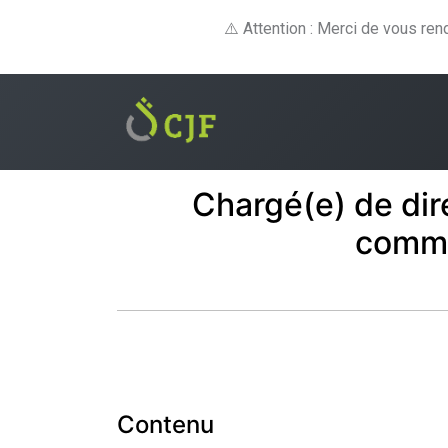
⚠️ Attention : Merci de vous re
Formations
E-lear
Chargé(e) de dir
comm
Contenu