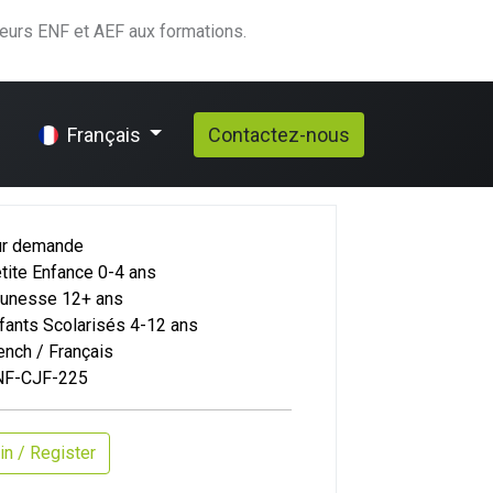
teurs ENF et AEF aux formations.
elp
Contactez-nous
Français
ur demande
tite Enfance 0-4 ans
unesse 12+ ans
fants Scolarisés 4-12 ans
ench / Français
NF-CJF-225
in / Register