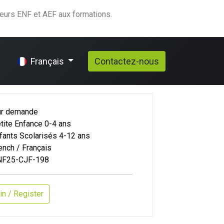
teurs ENF et AEF aux formations.
elp
Contactez-nous
Français
ur demande
tite Enfance 0-4 ans
fants Scolarisés 4-12 ans
ench / Français
NF25-CJF-198
in / Register