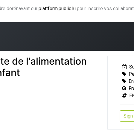
ndre dorénavant sur
plattform.public.lu
pour inscrire vos collabora
ning
Coaching
Accompagnement
Agence CJF
H
te de l'alimentation
S
nfant
Pe
En
Fr
E
Sign 