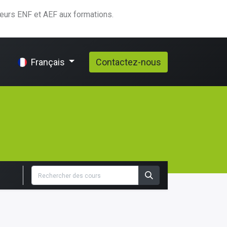
teurs ENF et AEF aux formations.
elp
Contactez-nous
Français