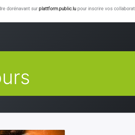
ndre dorénavant sur
plattform.public.lu
pour inscrire vos collabora
ning
Coaching
Accompagnement
Agence CJF
H
ours