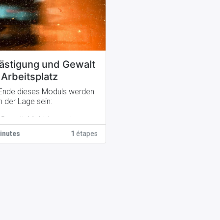
ästigung und Gewalt
Arbeitsplatz
nde dieses Moduls werden
in der Lage sein:
Gewalt, Mobbing und
sexuelle Belästigung am
inutes
1
étapes
Arbeitsplatz zu definieren
Die Rolle der Akteure zu
bestimmen
Prozeduren zu verfolgen im
Falle eines Verdachts von
Gewalt, Mobbing und/oder
sexueller Belästigung am
Arbeitsplatz
Die geltenden Sanktionen für