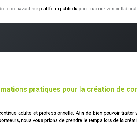
ndre dorénavant sur
plattform.public.lu
pour inscrire vos collabora
ning
Coaching
Accompagnement
Agence CJF
H
rmations pratiques pour la création de co
ntinue adulte et professionnelle. Afin de bien pouvoir traiter v
aborateurs, nous vous prions de prendre le temps lors de la créa