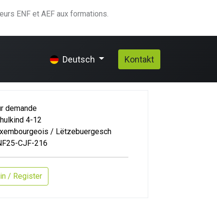
teurs ENF et AEF aux formations.
qui-nous-sommes
Hilfe
Kontakt
Deutsch
ur demande
hulkind 4-12
xembourgeois / Lëtzebuergesch
NF25-CJF-216
in / Register