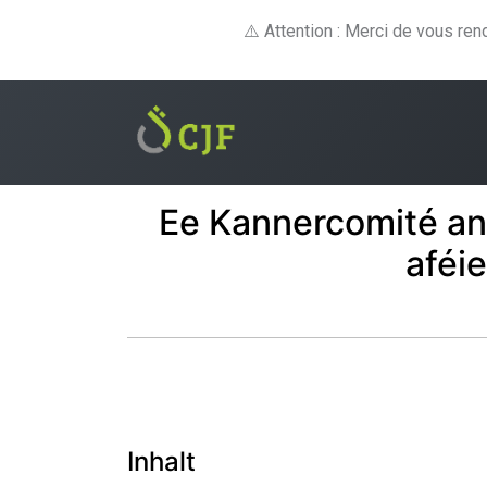
⚠️ Attention : Merci de vous re
Fortbildungen
E-le
Ee Kannercomité an
aféi
Inhalt