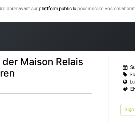
ndre dorénavant sur
plattform.public.lu
pour inscrire vos collabora
arning
Coaching und Supervision
Fachbegleitung
 der Maison Relais
S
eren
Sc
Lu
E
Sign 