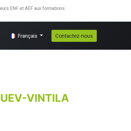
teurs ENF et AEF aux formations.
elp
Contactez-nous
Français
RUEV-VINTILA