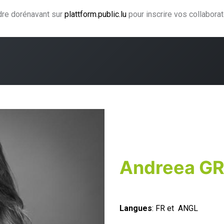
ndre dorénavant sur
plattform.public.lu
pour inscrire vos collabora
ning
Coaching
Accompagnement
Agence CJF
H
Andreea G
Langues
: FR et ANGL