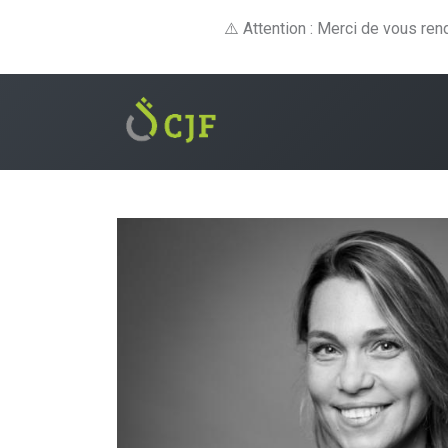
⚠️ Attention : Merci de vous re
Formations
E-lear