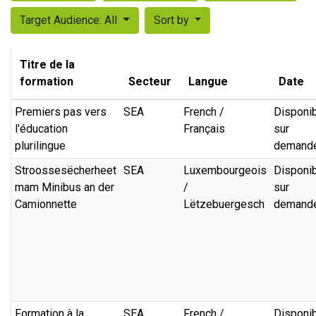
Target Audience: All
Sort by
Titre de la
formation
Secteur
Langue
Date
Premiers pas vers
SEA
French /
Disponi
l'éducation
Français
sur
plurilingue
demand
Stroossesëcherheet
SEA
Luxembourgeois
Disponi
mam Minibus an der
/
sur
Camionnette
Lëtzebuergesch
demand
Formation à la
SEA
French /
Disponi